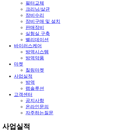
필터교체
크리닝/살균
장비수리
장비구매 및 설치
판매장비
실험실 구축
밸리데이션
바이러스케어
방역시스템
방역약품
마켓
칠링마켓
사업실적
방역
랩솔루션
고객센터
공지사항
온라인문의
자주하는질문
사업실적