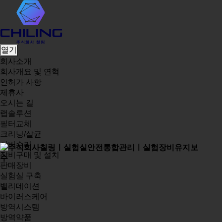
열기
회사소개
회사개요 및 연혁
인허가 사항
제휴사
오시는 길
랩솔루션
필터교체
크리닝/살균
장비수리
장비구매 및 설치
판매장비
실험실 구축
밸리데이션
바이러스케어
방역시스템
방역약품