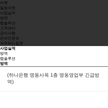
마켓
칠링마켓
사업실적
방역
랩솔루션
고객센터
공지사항
온라인문의
자주하는질문
사업실적
방역
랩솔루션
방역
(하나은행 명동사옥 1층 명동영업부 긴급방
역)