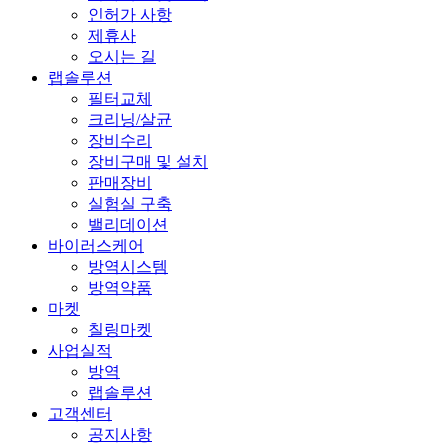
인허가 사항
제휴사
오시는 길
랩솔루션
필터교체
크리닝/살균
장비수리
장비구매 및 설치
판매장비
실험실 구축
밸리데이션
바이러스케어
방역시스템
방역약품
마켓
칠링마켓
사업실적
방역
랩솔루션
고객센터
공지사항